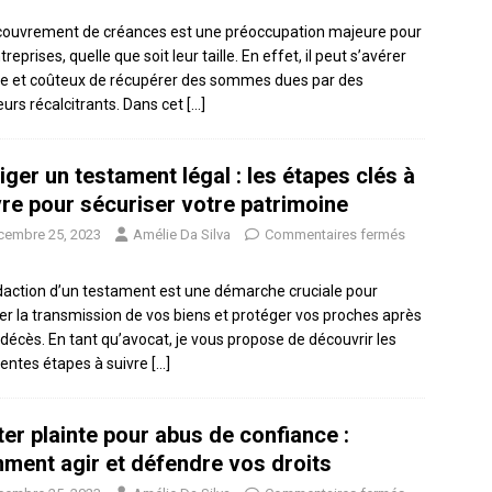
couvrement de créances est une préoccupation majeure pour
treprises, quelle que soit leur taille. En effet, il peut s’avérer
cile et coûteux de récupérer des sommes dues par des
eurs récalcitrants. Dans cet
[…]
ger un testament légal : les étapes clés à
vre pour sécuriser votre patrimoine
cembre 25, 2023
Amélie Da Silva
Commentaires fermés
daction d’un testament est une démarche cruciale pour
er la transmission de vos biens et protéger vos proches après
 décès. En tant qu’avocat, je vous propose de découvrir les
rentes étapes à suivre
[…]
ter plainte pour abus de confiance :
ment agir et défendre vos droits