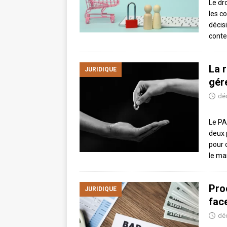
Le dr
les c
décis
conte
La 
JURIDIQUE
gér
dé
Le PA
deux 
pour 
le ma
Pro
JURIDIQUE
fac
dé