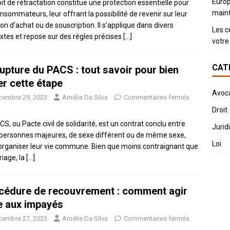
Europ
oit de rétractation constitue une protection essentielle pour
main
onsommateurs, leur offrant la possibilité de revenir sur leur
ion d’achat ou de souscription. Il s’applique dans divers
Les c
xtes et repose sur des règles précises
[…]
votre 
CAT
rupture du PACS : tout savoir pour bien
er cette étape
Avoc
cembre 29, 2023
Amélie Da Silva
Commentaires fermés
Droit
CS, ou Pacte civil de solidarité, est un contrat conclu entre
Jurid
personnes majeures, de sexe différent ou de même sexe,
Loi
organiser leur vie commune. Bien que moins contraignant que
riage, la
[…]
cédure de recouvrement : comment agir
e aux impayés
cembre 27, 2023
Amélie Da Silva
Commentaires fermés