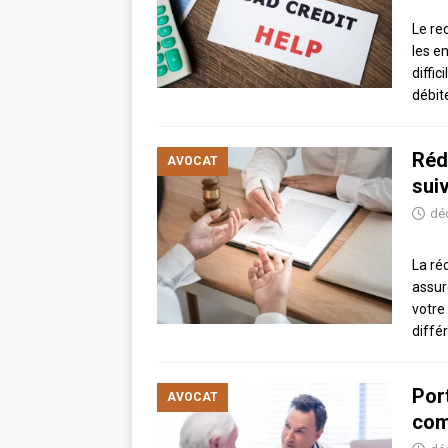
Le re
les en
diffi
débit
Rédi
AVOCAT
sui
dé
La ré
assur
votre
diffé
Por
AVOCAT
com