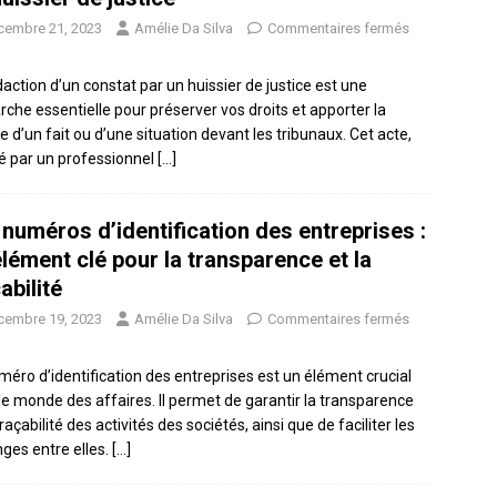
cembre 21, 2023
Amélie Da Silva
Commentaires fermés
daction d’un constat par un huissier de justice est une
che essentielle pour préserver vos droits et apporter la
e d’un fait ou d’une situation devant les tribunaux. Cet acte,
sé par un professionnel
[…]
 numéros d’identification des entreprises :
élément clé pour la transparence et la
abilité
cembre 19, 2023
Amélie Da Silva
Commentaires fermés
méro d’identification des entreprises est un élément crucial
le monde des affaires. Il permet de garantir la transparence
traçabilité des activités des sociétés, ainsi que de faciliter les
ges entre elles.
[…]