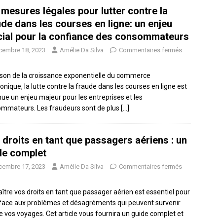
 mesures légales pour lutter contre la
ude dans les courses en ligne: un enjeu
cial pour la confiance des consommateurs
cembre 18, 2023
Amélie Da Silva
Commentaires fermés
ison de la croissance exponentielle du commerce
ronique, la lutte contre la fraude dans les courses en ligne est
ue un enjeu majeur pour les entreprises et les
mmateurs. Les fraudeurs sont de plus
[…]
 droits en tant que passagers aériens : un
de complet
cembre 17, 2023
Amélie Da Silva
Commentaires fermés
ître vos droits en tant que passager aérien est essentiel pour
 face aux problèmes et désagréments qui peuvent survenir
de vos voyages. Cet article vous fournira un guide complet et