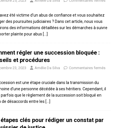
cembre 25, 2023
Amélie Da Silva
Commentaires fermés
avez été victime d’un abus de confiance et vous souhaitez
er des poursuites judiciaires ? Dans cet article, nous vous
irons des informations détaillées sur les démarches à suivre
porter plainte pour abus
[…]
ment régler une succession bloquée :
seils et procédures
cembre 23, 2023
Amélie Da Silva
Commentaires fermés
ccession est une étape cruciale dans la transmission du
moine d’une personne décédée à ses héritiers. Cependant, il
e parfois que le règlement de la succession soit bloqué en
n de désaccords entre les
[…]
 étapes clés pour rédiger un constat par
uissier de justice