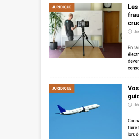
Les
JURIDIQUE
fra
cru
dé
En ra
élect
deven
conso
Vos
JURIDIQUE
gui
dé
Conna
faire
lors 