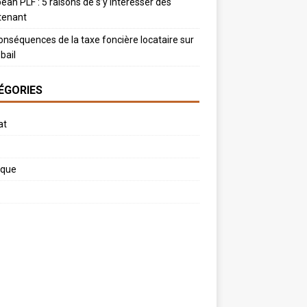
ean PLF : 5 raisons de s’y intéresser dès
tenant
onséquences de la taxe foncière locataire sur
bail
ÉGORIES
at
ique