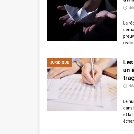
dé
La ré
démar
preuv
réali
Les
JURIDIQUE
un 
traç
dé
Le nu
dans 
et la 
échan