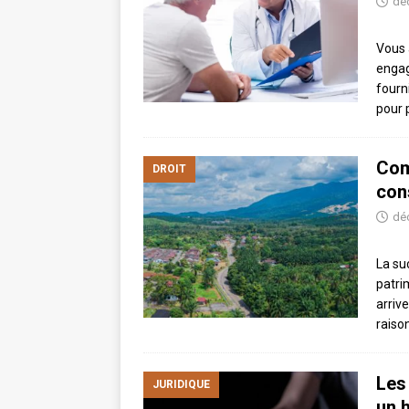
dé
Vous 
engag
fourn
pour 
Com
DROIT
con
dé
La su
patri
arriv
raiso
Les
JURIDIQUE
un h