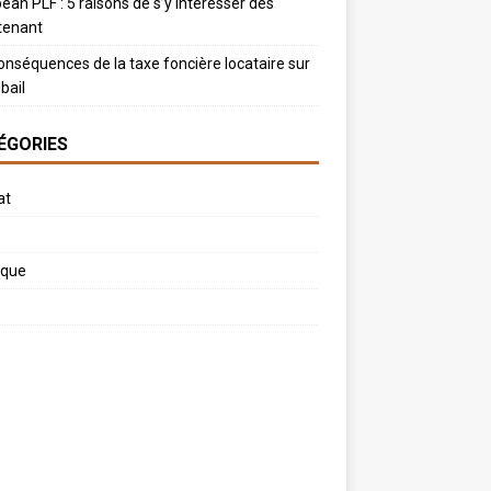
ean PLF : 5 raisons de s’y intéresser dès
tenant
onséquences de la taxe foncière locataire sur
bail
ÉGORIES
at
ique