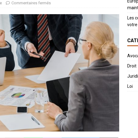
Europ
e
Commentaires fermés
main
Les c
votre 
CAT
Avoc
Droit
Jurid
Loi