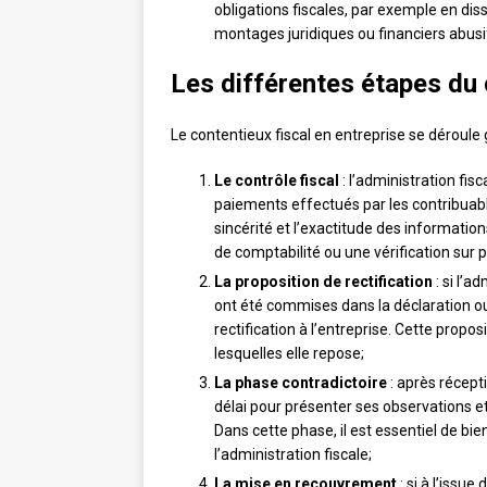
obligations fiscales, par exemple en dis
montages juridiques ou financiers abusi
Les différentes étapes du 
Le contentieux fiscal en entreprise se déroule
Le contrôle fiscal
: l’administration fis
paiements effectués par les contribuables
sincérité et l’exactitude des informati
de comptabilité ou une vérification sur p
La proposition de rectification
: si l’a
ont été commises dans la déclaration ou
rectification à l’entreprise. Cette propos
lesquelles elle repose;
La phase contradictoire
: après récepti
délai pour présenter ses observations 
Dans cette phase, il est essentiel de b
l’administration fiscale;
La mise en recouvrement
: si à l’issue