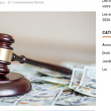
Les c
ique
Commentaires fermés
votre 
Les e
2026
CAT
Avoc
Droit
Jurid
Loi