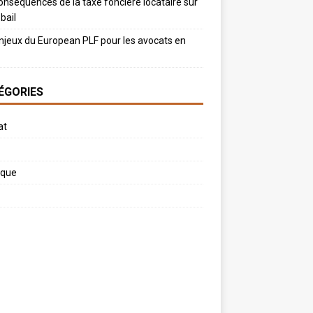
onséquences de la taxe foncière locataire sur
bail
njeux du European PLF pour les avocats en
ÉGORIES
at
ique