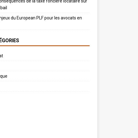
onséquences de la taxe foncière locataire sur
bail
njeux du European PLF pour les avocats en
ÉGORIES
at
ique