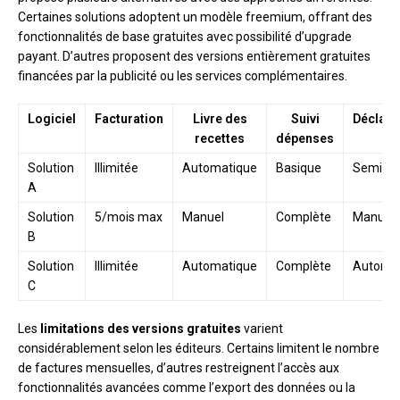
Certaines solutions adoptent un modèle freemium, offrant des
fonctionnalités de base gratuites avec possibilité d’upgrade
payant. D’autres proposent des versions entièrement gratuites
financées par la publicité ou les services complémentaires.
Logiciel
Facturation
Livre des
Suivi
Déclara
recettes
dépenses
Solution
Illimitée
Automatique
Basique
Semi-au
A
Solution
5/mois max
Manuel
Complète
Manuell
B
Solution
Illimitée
Automatique
Complète
Automa
C
Les
limitations des versions gratuites
varient
considérablement selon les éditeurs. Certains limitent le nombre
de factures mensuelles, d’autres restreignent l’accès aux
fonctionnalités avancées comme l’export des données ou la