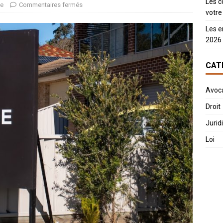
Les c
ue
Commentaires fermés
votre 
Les e
2026
CAT
Avoc
Droit
Jurid
Loi