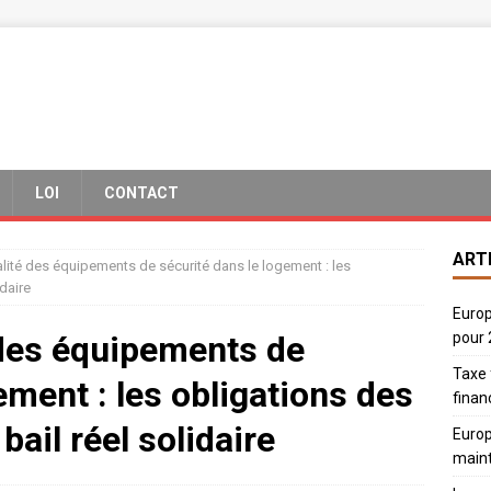
LOI
CONTACT
ART
lité des équipements de sécurité dans le logement : les
idaire
Europ
 des équipements de
pour
Taxe 
ement : les obligations des
finan
bail réel solidaire
Europ
main