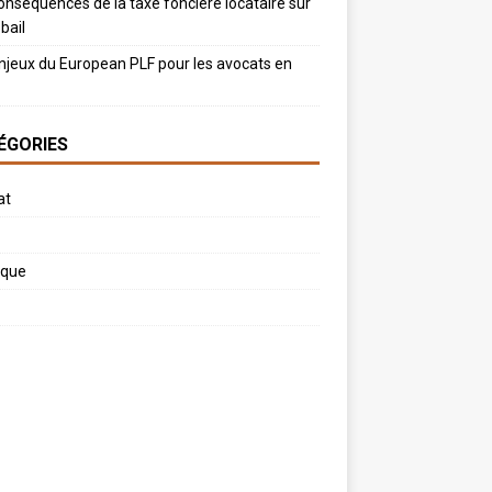
onséquences de la taxe foncière locataire sur
bail
njeux du European PLF pour les avocats en
ÉGORIES
at
ique