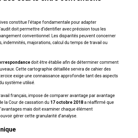
tives constitue l’étape fondamentale pour adapter
audit doit permettre d’identifier avec précision tous les
hangement conventionnel. Les disparités peuvent concerner
s, indemnités, majorations, calcul du temps de travail ou
correspondance
doit être établie afin de déterminer comment
veaux. Cette cartographie détaillée servira de cahier des
’exercice exige une connaissance approfondie tant des aspects
du système utilisé.
du travail français, impose de comparer avantage par avantage
 de la Cour de cassation du
17 octobre 2018
a réaffirmé que
 d’avantages mais doit examiner chaque élément
pouvoir gérer cette granularité d’analyse.
hnique