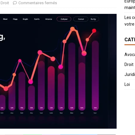
Europ
Droit
Commentaires fermés
main
Les c
votre 
CAT
Avoc
Droit
Jurid
Loi