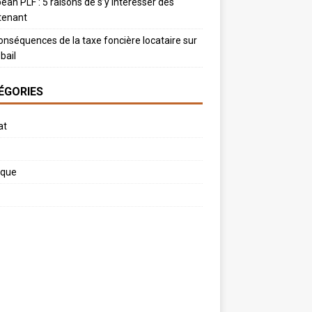
ean PLF : 5 raisons de s’y intéresser dès
tenant
onséquences de la taxe foncière locataire sur
bail
ÉGORIES
at
ique